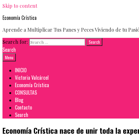
Skip to content
Economía Crística
Aprende a Multiplicar Tus Panes y Peces Viviendo de tu Pasi
Search for:
Search
Menu
INICIO
Victoria Valcárcel
Economía Crística
CONSULTAS
Blog
Contacto
Search
Economía Crística nace de unir toda la exper